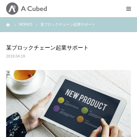
ーム
WORKS
某ブロックチェーン起業サポート
HOME
サービス内容
某ブロックチェーン起業サポート
2019.04.19
実績紹介
会社概要
プライバシーポリシー